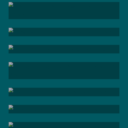
; be
persistent
; be
aware
; be
responsible