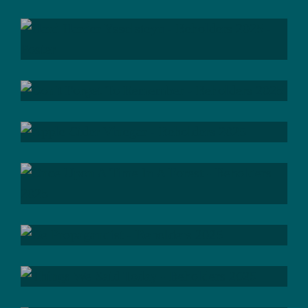
; be
rebellious
; be
passionate
; be
true