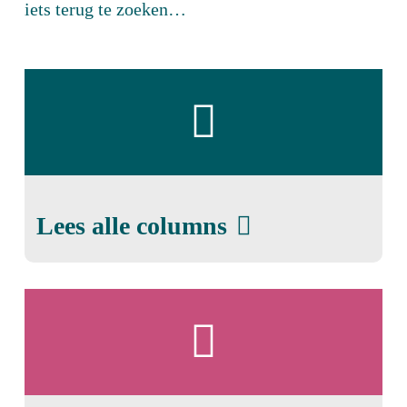
iets terug te zoeken…
; be
warned
Lees alle columns
; be
ambitious
; be
ambitious