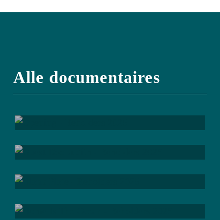
; be
courageous
Alle documentaires
; be
dedicated
; be
loyal