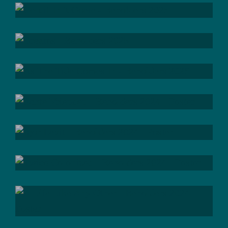
; be
sober
; be
inspired