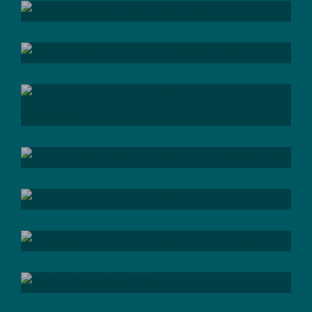
; be
together
; be
welcome
; be
welcome