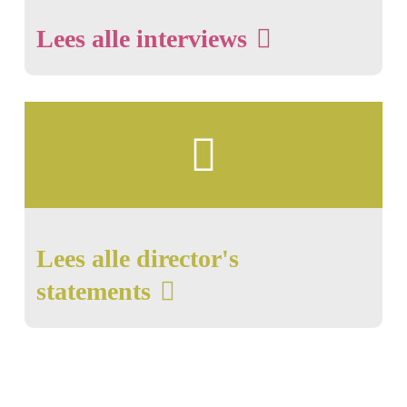
Lees alle interviews
; be
curious
Lees alle director's
statements
; be
free