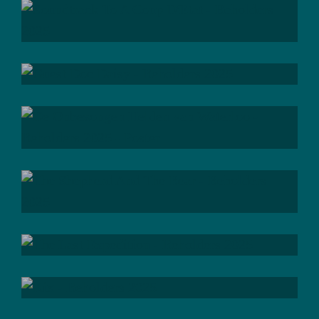
; be
perfect
; be
surprised