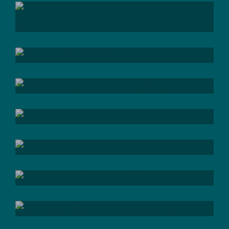
; be
missed
; be
thoughtful
; be
open