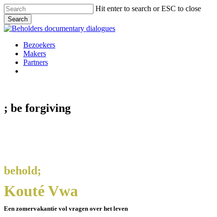
Skip
Hit enter to search or ESC to close
to
Search
main
Close
content
Search
Menu
Bezoekers
Makers
Partners
facebook
vimeo
instagram
spotify
; be
forgiving
behold;
Kouté Vwa
Een zomervakantie vol vragen over het leven