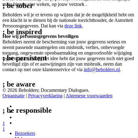
maar binnen vier weken, op jouw verzoek .
; be
sober
Beholders wil je er tevens op wijzen dat je de mogelijkheid hebt om
een klacht in te dienen bij de nationale toezichthouder, de Autoriteit
Persoonsgegevens. Dat kan via
deze link
.
; be
inspired
Hoe wij persoonsgegevens beveiligen
Beholders neemt de bescherming van jouw gegevens serieus en
neemt passende maatregelen om misbruik, verlies, onbevoegde
toegang, ongewenste openbaarmaking en ongeoorloofde wijziging
; be
persistent
tegen te gaan. Als jij het idee hebt dat jouw gegevens toch niet goed
beveiligd zijn of er aanwijzingen zijn van misbruik, neem dan
contact op met onze klantenservice of via
info@beholders.nl
.
; be
aware
© 2026 Beholders; Documentary Dialogues.
Organisatie
|
Privacyverklaring
|
Algemene voorwaarden
facebook
; be
responsible
vimeo
instagram
spotify
1
1
Close
Bezoekers