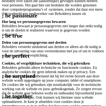
besluiten over zaken die (aanzienlijke) gevolgen kunnen hebben
voor personen. Het gaat hier om besluiten die worden genomen
door computerprogramma’s of -systemen, zonder dat daar een mens
(bijvoorbeeld een medewerker van Beholders) tussen zit.
; be
passionate
Hoe lang we persoonsgegevens bewaren
Beholders bewaart je persoonsgegevens niet langer dan strikt nodig
is om de doelen te realiseren waarvoor je gegevens worden
verzameld.
; be
true
Delen van persoonsgegevens met derden
Beholders verstrekt uitsluitend aan derden en alleen als dit nodig is
voor de uitvoering van onze overeenkomst met jou of om te voldoen
; be
perfect
aan een wettelijke verplichting.
Cookies, of vergelijkbare technieken, die wij gebruiken
Beholders gebruikt alleen technische en functionele cookies. En
analytische cookies die geen inbreuk maken op je privacy. Een
; be
surprised
cookie is een klein tekstbestand dat bij het eerste bezoek aan deze
website wordt opgeslagen op jouw computer, tablet of smartphone.
De cookies die wij gebruiken zijn noodzakelijk voor de technische
werking van de website en jouw gebruiksgemak. Ze zorgen ervoor
dat de website naar behoren werkt en onthouden bijvoorbeeld jouw
; be
together
voorkeursinstellingen. Ook kunnen wij hiermee onze website
optimaliseren. Je kunt je afmelden voor cookies door je
internetbrowser zo in te stellen dat deze geen cookies meer opslaat.