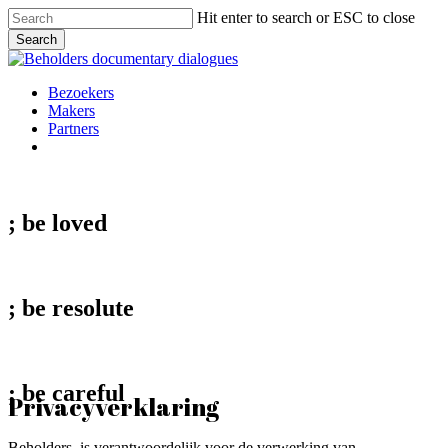
Skip
Hit enter to search or ESC to close
to
Search
main
Close
content
Search
Menu
Bezoekers
Makers
Partners
facebook
vimeo
instagram
spotify
; be
loved
; be
resolute
; be
careful
Privacyverklaring
Beholders, is verantwoordelijk voor de verwerking van