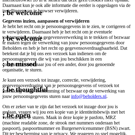
Daarnaast kun je ook alle informatie die eerder is opgeslagen via de
instellingen van je browser verwijderen.
; be
welcome
Gegevens inzien, aanpassen of verwijderen
Je hebt het recht om je persoonsgegevens in te zien, te corrigeren of
te verwijderen. Daarnaast heb je het recht om je eventuele
; be
welcome
toestemming voor de gegevensverwerking in te trekken of bezwaar
te maken tegen de verwerking van jouw persoonsgegevens door
Beholders en heb je het recht op gegevensoverdraagbaarheid. Dat
betekent dat je bij ons een verzoek kan indienen om de
persoonsgegevens die wij van jou beschikken in een
; be
missed
computerbestand naar jou of een ander, door jou genoemde
organisatie, te sturen.
Je kunt een verzoek tot inzage, correctie, verwijdering,
gegevensoverdraging van je persoonsgegevens of verzoek tot
; be
thoughtful
intrekking van je toestemming of bezwaar op de verwerking van
jouw persoonsgegevens sturen naar
info@beholders.nl
.
Om er zeker van te zijn dat het verzoek tot inzage door jou is
gedaan, vragen wij jou een kopie van je identiteitsbewijs met het
; be
open
verzoek mee te sturen. Maak in deze kopie je pasfoto, MRZ
(machine readable zone, de strook met nummers onderaan het
paspoort), paspoortnummer en Burgerservicenummer (BSN) zwart.
Dit ter bescherming van je privacy. We reageren zo snel mogelijk,