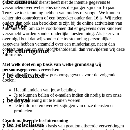
; be
curious
Onze website en/of dienst heeft niet de intentie gegevens te
verzamelen over websitebezoekers die jonger zijn dan 16 jaar.
Tenzij ze toestemming hebben van ouders of voogd. We kunnen
echter niet controleren of een bezoeker ouder dan 16 is. Wij raden
ouders dan ook aan betrokken te zijn bij de online activiteiten van
; be
free
hun kinderen, om zo te voorkomen dat er gegevens over kinderen
verzameld worden zonder ouderlijke toestemming. Als je er van
overtuigd bent dat wij zonder die toestemming persoonlijke
gegevens hebben verzameld over een minderjarige, neem dan
contact met ons op via info@beholder.nl, dan verwijderen wij deze
; be
courageous
informatie.
Met welk doel en op basis van welke grondslag wij
persoonsgegevens verwerken
; be
dedicated
Beholders verwerkt jouw persoonsgegevens voor de volgende
doelen:
Het afhandelen van jouw betaling
Je te kunnen bellen of e-mailen indien dit nodig is om onze
; be
loyal
dienstverlening uit te kunnen voeren
Je te informeren over wijzigingen van onze diensten en
producten
Geautomatiseerde besluitvorming
; be
rebellious
Beholders neemt niet op basis van geautomatiseerde verwerkingen