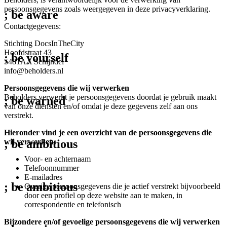
persoonsgegevens zoals weergegeven in deze privacyverklaring.
; be
aware
Contactgegevens:
Stichting DocsInTheCity
Hoofdstraat 43
; be
yourself
5481AA Schijndel
info@beholders.nl
Persoonsgegevens die wij verwerken
Beholders verwerkt je persoonsgegevens doordat je gebruik maakt
; be
warned
van onze diensten en/of omdat je deze gegevens zelf aan ons
verstrekt.
Hieronder vind je een overzicht van de persoonsgegevens die
wij verwerken:
; be
ambitious
Voor- en achternaam
Telefoonnummer
E-mailadres
; be
ambitious
Overige persoonsgegevens die je actief verstrekt bijvoorbeeld
door een profiel op deze website aan te maken, in
correspondentie en telefonisch
Bijzondere en/of gevoelige persoonsgegevens die wij verwerken