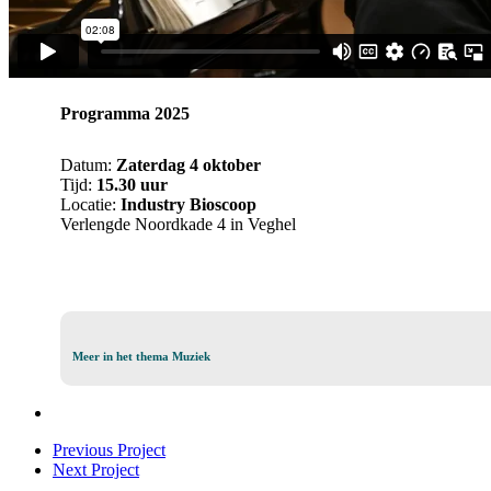
Programma 2025
Datum:
Zaterdag 4 oktober
Tijd:
15.30 uur
Locatie:
Industry Bioscoop
Verlengde Noordkade 4 in Veghel
Meer
Meer in het thema Muziek
in
het
thema
Muziek
Previous Project
Next Project