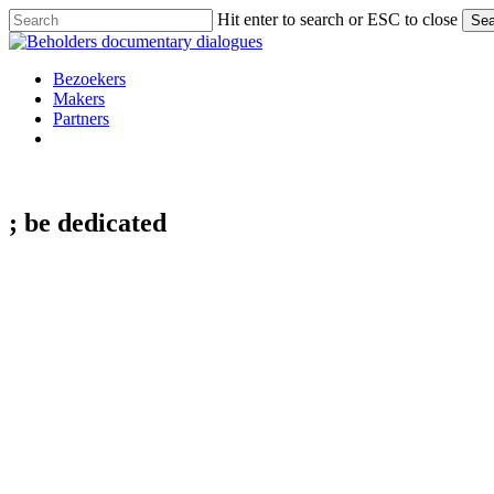
Skip
Hit enter to search or ESC to close
Sea
to
Close
main
Search
content
Menu
Bezoekers
Makers
Partners
facebook
vimeo
instagram
spotify
; be
dedicated