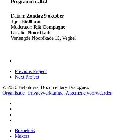
Programma 2022
Datum:
Zondag 9 oktober
Tijd:
16:00 uur
Moderator:
Rik Compagne
Locatie:
Noordkade
Verlengde Noordkade 12, Veghel
Previous Project
Next Project
© 2026 Beholders; Documentary Dialogues.
Organisatie
|
Privacyverklaring
|
Algemene voorwaarden
facebook
vimeo
instagram
spotify
Close
Bezoekers
Menu
Makers