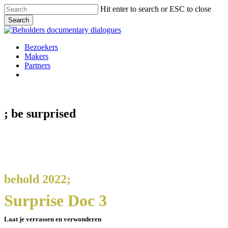
Skip
Hit enter to search or ESC to close
to
Search
main
Close
content
Search
Menu
Bezoekers
Makers
Partners
facebook
vimeo
instagram
spotify
; be
surprised
behold 2022;
Surprise Doc 3
Laat je verrassen en verwonderen