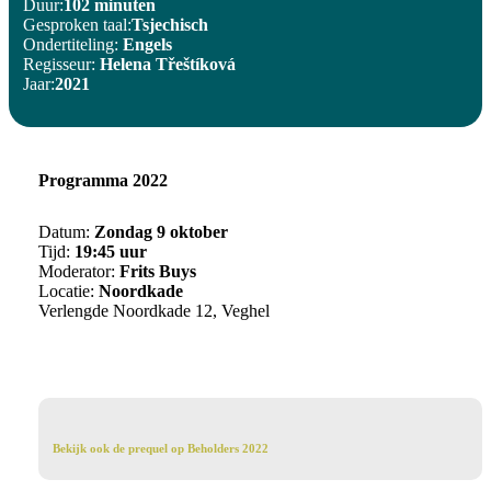
Duur:
102 minuten
Gesproken taal:
Tsjechisch
Ondertiteling:
Engels
Regisseur:
Helena Třeštíková
Jaar:
2021
Programma 2022
Datum:
Zondag 9 oktober
Tijd:
19:45 uur
Moderator:
Frits Buys
Locatie:
Noordkade
Verlengde Noordkade 12, Veghel
Bekijk
Bekijk ook de prequel op Beholders 2022
ook
de