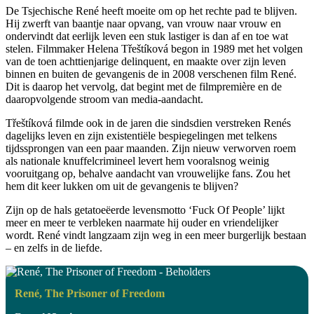
De Tsjechische René heeft moeite om op het rechte pad te blijven.
Hij zwerft van baantje naar opvang, van vrouw naar vrouw en
ondervindt dat eerlijk leven een stuk lastiger is dan af en toe wat
stelen. Filmmaker Helena Třeštíková begon in 1989 met het volgen
van de toen achttienjarige delinquent, en maakte over zijn leven
binnen en buiten de gevangenis de in 2008 verschenen film René.
Dit is daarop het vervolg, dat begint met de filmpremière en de
daaropvolgende stroom van media-aandacht.
Třeštíková filmde ook in de jaren die sindsdien verstreken Renés
dagelijks leven en zijn existentiële bespiegelingen met telkens
tijdssprongen van een paar maanden. Zijn nieuw verworven roem
als nationale knuffelcrimineel levert hem vooralsnog weinig
vooruitgang op, behalve aandacht van vrouwelijke fans. Zou het
hem dit keer lukken om uit de gevangenis te blijven?
Zijn op de hals getatoeëerde levensmotto ‘Fuck Of People’ lijkt
meer en meer te verbleken naarmate hij ouder en vriendelijker
wordt. René vindt langzaam zijn weg in een meer burgerlijk bestaan
– en zelfs in de liefde.
René, The Prisoner of Freedom