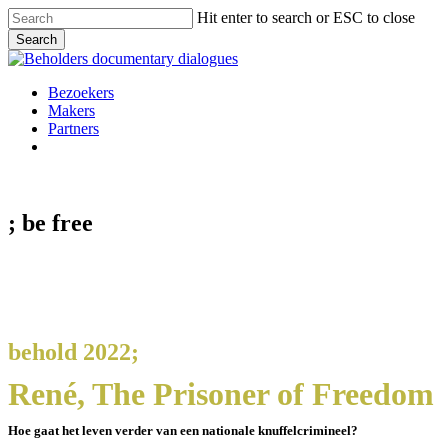
Skip
Hit enter to search or ESC to close
to
Search
main
Close
content
Search
Menu
Bezoekers
Makers
Partners
facebook
vimeo
instagram
spotify
; be
free
behold 2022;
René, The Prisoner of Freedom
Hoe gaat het leven verder van een nationale knuffelcrimineel?