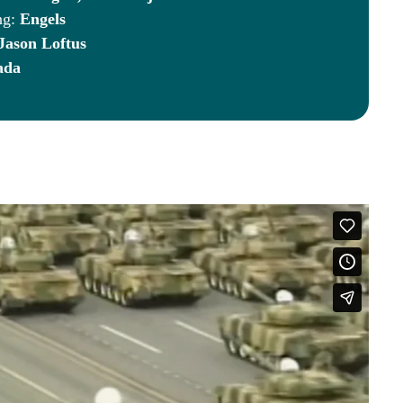
ng:
Engels
Jason Loftus
ada