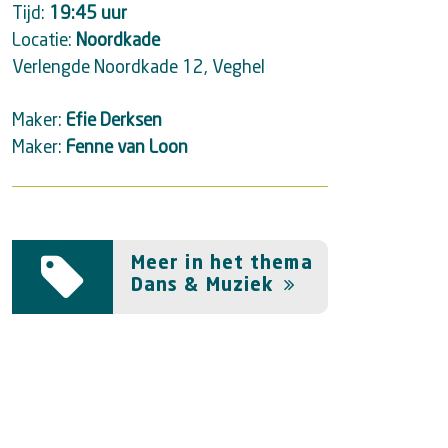
Tijd:
19:45 uur
Locatie:
Noordkade
Verlengde Noordkade 12, Veghel
Maker:
Efie Derksen
Maker:
Fenne van Loon
Meer
Meer in het thema
in
Dans & Muziek
het
thema
Dans
&
Muziek