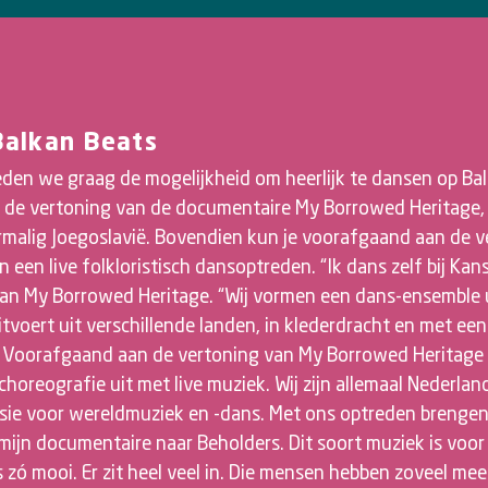
Balkan Beats
den we graag de mogelijkheid om heerlijk te dansen op Bal
s de vertoning van de documentaire My Borrowed Heritage, 
ormalig Joegoslavië. Bovendien kun je voorafgaand aan de 
 een live folkloristisch dansoptreden. “Ik dans zelf bij Kan
van My Borrowed Heritage. “Wij vormen een dans-ensemble 
itvoert uit verschillende landen, in klederdracht en met ee
. Voorafgaand aan de vertoning van My Borrowed Heritage
horeografie uit met live muziek. Wij zijn allemaal Nederla
sie voor wereldmuziek en -dans. Met ons optreden brenge
 mijn documentaire naar Beholders. Dit soort muziek is voo
 zó mooi. Er zit heel veel in. Die mensen hebben zoveel me