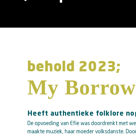
behold 2023;
My Borrow
Heeft authentieke folklore no
De opvoeding van Efie was doordrenkt met wer
maakte muziek, haar moeder volksdanste. Door 