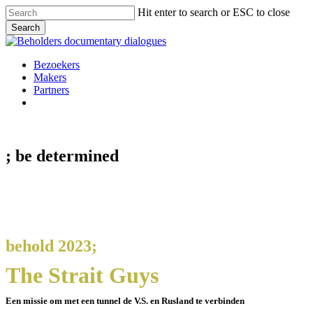
Skip
Hit enter to search or ESC to close
to
Search
main
Close
content
Search
Menu
Bezoekers
Makers
Partners
facebook
vimeo
instagram
spotify
; be
determined
behold 2023;
The Strait Guys
Een missie om met een tunnel de V.S. en Rusland te verbinden