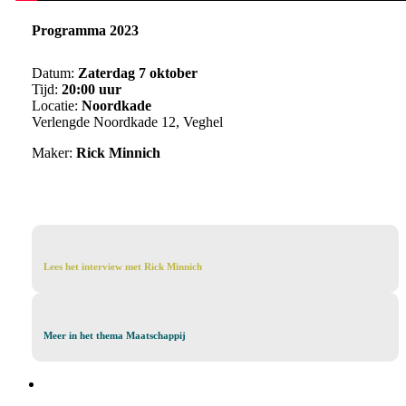
Programma 2023
Datum:
Zaterdag 7 oktober
Tijd:
20:00 uur
Locatie:
Noordkade
Verlengde Noordkade 12, Veghel
Maker:
Rick Minnich
Lees
Lees het interview met Rick Minnich
het
interview
met
Rick
Meer
Meer in het thema Maatschappij
Minnich
in
het
thema
Maatschappij