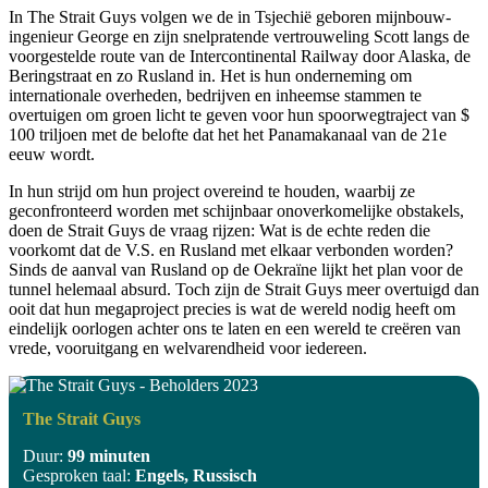
In The Strait Guys volgen we de in Tsjechië geboren mijnbouw-
ingenieur George en zijn snelpratende vertrouweling Scott langs de
voorgestelde route van de Intercontinental Railway door Alaska, de
Beringstraat en zo Rusland in. Het is hun onderneming om
internationale overheden, bedrijven en inheemse stammen te
overtuigen om groen licht te geven voor hun spoorwegtraject van $
100 triljoen met de belofte dat het het Panamakanaal van de 21e
eeuw wordt.
In hun strijd om hun project overeind te houden, waarbij ze
geconfronteerd worden met schijnbaar onoverkomelijke obstakels,
doen de Strait Guys de vraag rijzen: Wat is de echte reden die
voorkomt dat de V.S. en Rusland met elkaar verbonden worden?
Sinds de aanval van Rusland op de Oekraïne lijkt het plan voor de
tunnel helemaal absurd. Toch zijn de Strait Guys meer overtuigd dan
ooit dat hun megaproject precies is wat de wereld nodig heeft om
eindelijk oorlogen achter ons te laten en een wereld te creëren van
vrede, vooruitgang en welvarendheid voor iedereen.
The Strait Guys
Duur:
99 minuten
Gesproken taal:
Engels, Russisch