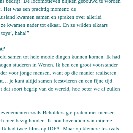
aans bedrijf! De locomotieven blijken gebouwd te worden
ic. Het was een prachtig moment: de
usland kwamen samen en spraken over allerlei
; ze kwamen nader tot elkaar. En ze wilden elkaars
toys’, haha!”
nt?
ereld samen tot hele mooie dingen kunnen komen. Ik had
mogen studeren in Wenen. Ik ben een groot voorstander
nder voor jonge mensen, want op die manier realiseren
mt… je kunt altijd samen feestvieren en een fijne tijd
at soort begrip van de wereld, hoe beter we af zullen
r evenementen zoals Beholders ga: praten met mensen
zich mee bezig houden. Ik hou bovendien van intieme
ls. Ik had twee films op IDFA. Maar op kleinere festivals