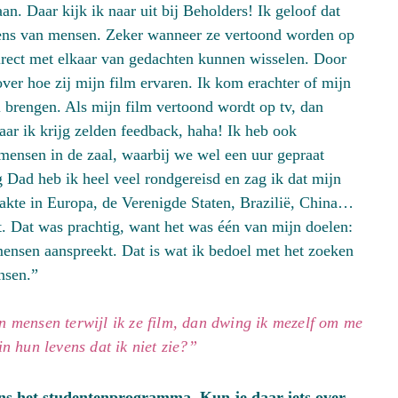
n. Daar kijk ik naar uit bij Beholders! Ik geloof dat
vens van mensen. Zeker wanneer ze vertoond worden op
direct met elkaar van gedachten kunnen wisselen. Door
over hoe zij mijn film ervaren. Ik kom erachter of mijn
l brengen. Als mijn film vertoond wordt op tv, dan
ar ik krijg zelden feedback, haha! Ik heb ook
ensen in de zaal, waarbij we wel een uur gepraat
g Dad heb ik heel veel rondgereisd en zag ik dat mijn
aakte in Europa, de Verenigde Staten, Brazilië, China…
. Dat was prachtig, want het was één van mijn doelen:
 mensen aanspreekt. Dat is wat ik bedoel met het zoeken
nsen.”
n mensen terwijl ik ze film, dan dwing ik mezelf om me
in hun levens dat ik niet zie?”
ns het studentenprogramma. Kun je daar iets over