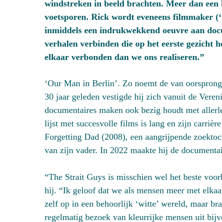
windstreken in beeld brachten. Meer dan een h
voetsporen. Rick wordt eveneens filmmaker (‘fi
inmiddels een indrukwekkend oeuvre aan docu
verhalen verbinden die op het eerste gezicht h
elkaar verbonden dan we ons realiseren.”
‘Our Man in Berlin’. Zo noemt de van oorspron
30 jaar geleden vestigde hij zich vanuit de Veren
documentaires maken ook bezig houdt met allerle
lijst met succesvolle films is lang en zijn carri
Forgetting Dad (2008), een aangrijpende zoektoch
van zijn vader. In 2022 maakte hij de documentair
“The Strait Guys is misschien wel het beste voor
hij. “Ik geloof dat we als mensen meer met elkaa
zelf op in een behoorlijk ‘witte’ wereld, maar br
regelmatig bezoek van kleurrijke mensen uit bijv