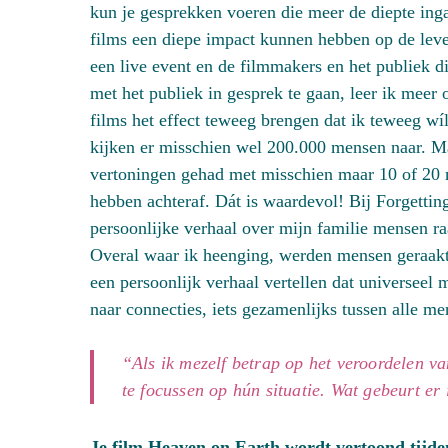
kun je gesprekken voeren die meer de diepte ingaa
films een diepe impact kunnen hebben op de le
een live event en de filmmakers en het publiek 
met het publiek in gesprek te gaan, leer ik meer 
films het effect teweeg brengen dat ik teweeg wí
kijken er misschien wel 200.000 mensen naar. Ma
vertoningen gehad met misschien maar 10 of 20 m
hebben achteraf. Dát is waardevol! Bij Forgettin
persoonlijke verhaal over mijn familie mensen r
Overal waar ik heenging, werden mensen geraakt
een persoonlijk verhaal vertellen dat universeel
naar connecties, iets gezamenlijks tussen alle me
“Als ik mezelf betrap op het veroordelen va
te focussen op hún situatie. Wat gebeurt er 
Je film Heaven on Earth wordt vertoond tijde