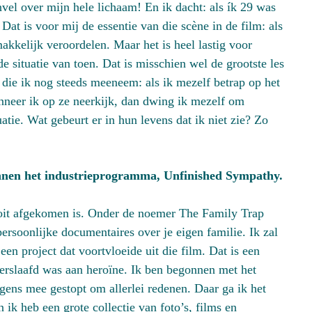
vel over mijn hele lichaam! En ik dacht: als ík 29 was
at is voor mij de essentie van die scène in de film: als
kkelijk veroordelen. Maar het is heel lastig voor
 situatie van toen. Dat is misschien wel de grootste les
 die ik nog steeds meeneem: als ik mezelf betrap op het
anneer ik op ze neerkijk, dan dwing ik mezelf om
tie. Wat gebeurt er in hun levens dat ik niet zie? Zo
nnen het industrieprogramma, Unfinished Sympathy.
oit afgekomen is. Onder de noemer The Family Trap
ersoonlijke documentaires over je eigen familie. Ik zal
en project dat voortvloeide uit die film. Dat is een
verslaafd was aan heroïne. Ik ben begonnen met het
ens mee gestopt om allerlei redenen. Daar ga ik het
ik heb een grote collectie van foto’s, films en