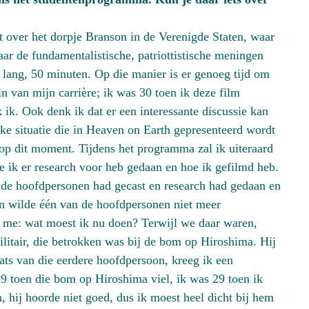
t over het dorpje Branson in de Verenigde Staten, waar
ar de fundamentalistische, patriottistische meningen
o lang, 50 minuten. Op die manier is er genoeg tijd om
gin van mijn carrière; ik was 30 toen ik deze film
 ik. Ook denk ik dat er een interessante discussie kan
eke situatie die in Heaven on Earth gepresenteerd wordt
n op dit moment. Tijdens het programma zal ik uiteraard
oe ik er research voor heb gedaan en hoe ik gefilmd heb.
rst de hoofdpersonen had gecast en research had gedaan en
n wilde één van de hoofdpersonen niet meer
r me: wat moest ik nu doen? Terwijl we daar waren,
itair, die betrokken was bij de bom op Hiroshima. Hij
ats van die eerdere hoofdpersoon, kreeg ik een
9 toen die bom op Hiroshima viel, ik was 29 toen ik
 hij hoorde niet goed, dus ik moest heel dicht bij hem