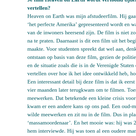
vertellen?
Heaven on Earth was mijn afstudeerfilm. Hij gaa
‘het perfecte Amerika’ gepresenteerd wordt en wa
van de inwoners heersend zijn. De film is niet z
na te praten. Daarnaast is dit een film uit het be
maakte. Voor studenten spreekt dat wel aan, denk
ontstaan op basis van deze film, gezien de politi
en de situatie zoals die is in de Verenigde State
vertellen over hoe ik het idee ontwikkeld heb, h
Een interessant detail bij deze film is dat ik ee
vier maanden later terugkwam om te filmen. Toe
meewerken. Dat betekende een kleine crisis voo
kwam er een andere kans op ons pad. Een oud-mil
wilde meewerken en zit nu in de film. Dus in pla
‘massamoordenaar’. En het mooie was: hij was 2
hem interviewde. Hij was toen al een oudere man,