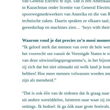
van General Electric te zijn. Dat is een Amerik
in Kazachstan onder licentie van General Electr
spoorwegmedewerkers van Amerika en die van R
technische zaken. Daarin spraken ze elkaars taal
gereedschap en machines zien… ‘boys with their 
Waarom vond je dat precies zo’n mooi mome
“Ik geloof sterk dat mensen van over de hele w
het voorrecht om vanuit de Verenigde Staten te 
van deze uitwisselingsprogramma’s, in het bijzo
zij zich dat het niet uitmaakt uit welk land je ko
hebben! Hoe meer mensen volwassen worden met d
zijn als mensheid.”
“Dat is ook één van de redenen dat ik graag naa
uit andere werelddelen, luisteren naar waar zij 
settings. Ik bedoel: ik ga óók naar grote festiva