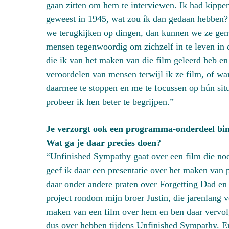
gaan zitten om hem te interviewen. Ik had kippen
geweest in 1945, wat zou ík dan gedaan hebben? D
we terugkijken op dingen, dan kunnen we ze gema
mensen tegenwoordig om zichzelf in te leven in de
die ik van het maken van die film geleerd heb en
veroordelen van mensen terwijl ik ze film, of w
daarmee te stoppen en me te focussen op hún situa
probeer ik hen beter te begrijpen.”
Je verzorgt ook een programma-onderdeel bi
Wat ga je daar precies doen?
“Unfinished Sympathy gaat over een film die no
geef ik daar een presentatie over het maken van p
daar onder andere praten over Forgetting Dad en e
project rondom mijn broer Justin, die jarenlang 
maken van een film over hem en ben daar vervolg
dus over hebben tijdens Unfinished Sympathy. En 