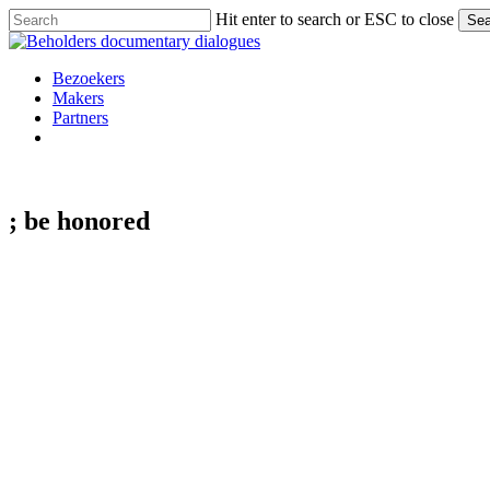
Skip
Hit enter to search or ESC to close
Sea
to
Close
main
Search
content
Menu
Bezoekers
Makers
Partners
facebook
vimeo
instagram
spotify
; be
honored