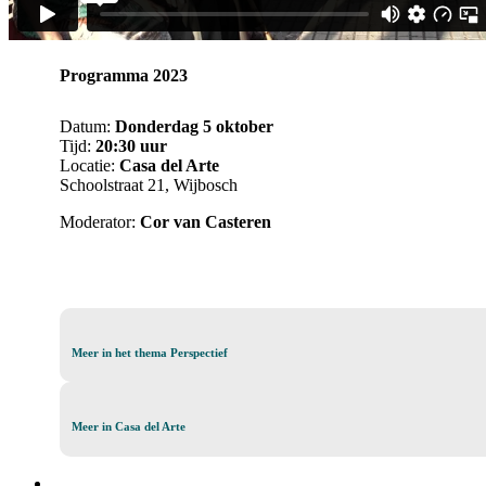
Programma 2023
Datum:
Donderdag 5 oktober
Tijd:
20:30 uur
Locatie:
Casa del Arte
Schoolstraat 21, Wijbosch
Moderator:
Cor van Casteren
Meer
Meer in het thema Perspectief
in
het
thema
Meer
Meer in Casa del Arte
Perspectief
in
Casa