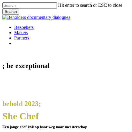
Skip
Hit enter to search or ESC to close
to
Search
main
Close
content
Search
Menu
Bezoekers
Makers
Partners
facebook
vimeo
instagram
spotify
; be
exceptional
behold 2023;
She Chef
Een jonge chef-kok op haar weg naar meesterschap