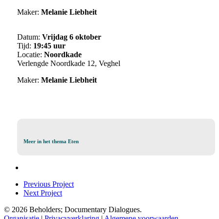
Maker:
Melanie Liebheit
Datum:
Vrijdag 6 oktober
Tijd:
19:45 uur
Locatie:
Noordkade
Verlengde Noordkade 12, Veghel
Maker:
Melanie Liebheit
Meer
Meer in het thema Eten
in
het
thema
Eten
Previous Project
Next Project
© 2026 Beholders; Documentary Dialogues.
Organisatie
|
Privacyverklaring
|
Algemene voorwaarden