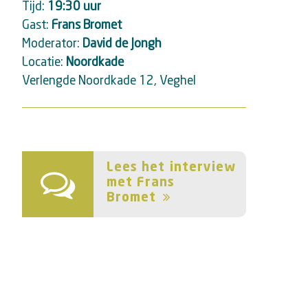
Tijd:
19:30 uur
Gast:
Frans Bromet
Moderator:
David de Jongh
Locatie:
Noordkade
Verlengde Noordkade 12, Veghel
Lees
Lees het interview
het
met Frans
Bromet
interview
met
Frans
Bromet