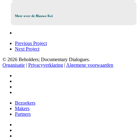
het
thema
Samen
Meer
Meer over de Blauwe Kei
over
de
Blauwe
Kei
Previous Project
Next Project
© 2026 Beholders; Documentary Dialogues.
Organisatie
|
Privacyverklaring
|
Algemene voorwaarden
facebook
vimeo
instagram
spotify
Close
Bezoekers
Menu
Makers
Partners
facebook
vimeo
instagram