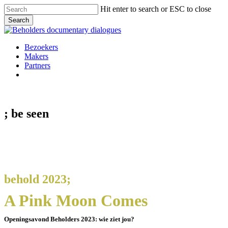
Skip
Hit enter to search or ESC to close
to
Search
main
Close
content
Search
Menu
Bezoekers
Makers
Partners
facebook
vimeo
instagram
spotify
; be
seen
behold 2023;
A Pink Moon Comes
Openingsavond Beholders 2023: wie ziet jou?