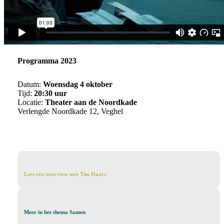
Programma 2023
Datum:
Woensdag 4 oktober
Tijd:
20:30 uur
Locatie:
Theater aan de Noordkade
Verlengde Noordkade 12, Veghel
Lees
Lees een interview met Tim Haars
een
interview
met
Tim
Meer
Meer in het thema Samen
Haars
in