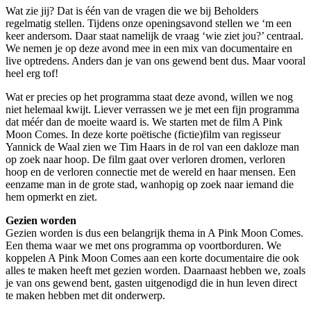
Wat zie jij? Dat is één van de vragen die we bij Beholders
regelmatig stellen. Tijdens onze openingsavond stellen we ‘m een
keer andersom. Daar staat namelijk de vraag ‘wie ziet jou?’ centraal.
We nemen je op deze avond mee in een mix van documentaire en
live optredens. Anders dan je van ons gewend bent dus. Maar vooral
heel erg tof!
Wat er precies op het programma staat deze avond, willen we nog
niet helemaal kwijt. Liever verrassen we je met een fijn programma
dat méér dan de moeite waard is. We starten met de film A Pink
Moon Comes. In deze korte poëtische (fictie)film van regisseur
Yannick de Waal zien we Tim Haars in de rol van een dakloze man
op zoek naar hoop. De film gaat over verloren dromen, verloren
hoop en de verloren connectie met de wereld en haar mensen. Een
eenzame man in de grote stad, wanhopig op zoek naar iemand die
hem opmerkt en ziet.
Gezien worden
Gezien worden is dus een belangrijk thema in A Pink Moon Comes.
Een thema waar we met ons programma op voortborduren. We
koppelen A Pink Moon Comes aan een korte documentaire die ook
alles te maken heeft met gezien worden. Daarnaast hebben we, zoals
je van ons gewend bent, gasten uitgenodigd die in hun leven direct
te maken hebben met dit onderwerp.