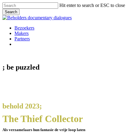
Skip
Hit enter to search or ESC to close
to
Search
main
Close
content
Search
Menu
Bezoekers
Makers
Partners
facebook
vimeo
instagram
spotify
; be
puzzled
behold 2023;
The Thief Collector
Als verzamelaars hun fantasie de vrije loop laten