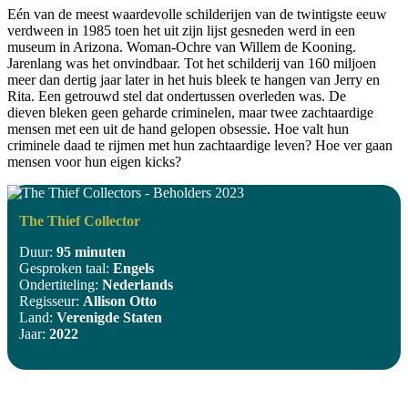
Eén van de meest waardevolle schilderijen van de twintigste eeuw
verdween in 1985 toen het uit zijn lijst gesneden werd in een
museum in Arizona. Woman-Ochre van Willem de Kooning.
Jarenlang was het onvindbaar. Tot het schilderij van 160 miljoen
meer dan dertig jaar later in het huis bleek te hangen van Jerry en
Rita. Een getrouwd stel dat ondertussen overleden was. De
dieven bleken geen geharde criminelen, maar twee zachtaardige
mensen met een uit de hand gelopen obsessie. Hoe valt hun
criminele daad te rijmen met hun zachtaardige leven? Hoe ver gaan
mensen voor hun eigen kicks?
The Thief Collector
Duur:
95 minuten
Gesproken taal:
Engels
Ondertiteling:
Nederlands
Regisseur:
Allison Otto
Land:
Verenigde Staten
Jaar:
2022