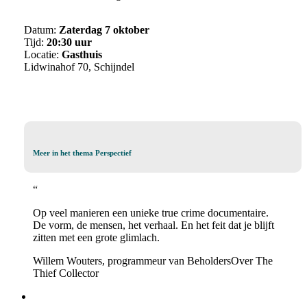
Datum:
Zaterdag 7 oktober
Tijd:
20:30 uur
Locatie:
Gasthuis
Lidwinahof 70, Schijndel
Meer
Meer in het thema Perspectief
in
het
“
thema
Perspectief
Op veel manieren een unieke true crime documentaire.
De vorm, de mensen, het verhaal. En het feit dat je blijft
zitten met een grote glimlach.
Willem Wouters, programmeur van Beholders
Over The
Thief Collector