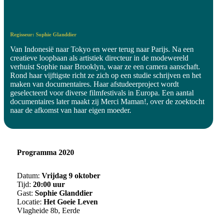
Regisseur: Sophie Glanddier
Van Indonesië naar Tokyo en weer terug naar Parijs. Na een
creatieve loopbaan als artistiek directeur in de modewereld
verhuist Sophie naar Brooklyn, waar ze een camera aanschaft.
Rond haar vijftigste richt ze zich op een studie schrijven en het
maken van documentaires. Haar afstudeerproject wordt
geselecteerd voor diverse filmfestivals in Europa. Een aantal
documentaires later maakt zij Merci Maman!, over de zoektocht
naar de afkomst van haar eigen moeder.
Programma 2020
Datum:
Vrijdag 9 oktober
Tijd:
20:00 uur
Gast:
Sophie Glanddier
Locatie:
Het Goeie Leven
Vlagheide 8b, Eerde