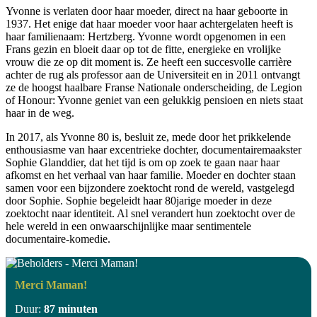
Yvonne is verlaten door haar moeder, direct na haar geboorte in
1937. Het enige dat haar moeder voor haar achtergelaten heeft is
haar familienaam: Hertzberg. Yvonne wordt opgenomen in een
Frans gezin en bloeit daar op tot de fitte, energieke en vrolijke
vrouw die ze op dit moment is. Ze heeft een succesvolle carrière
achter de rug als professor aan de Universiteit en in 2011 ontvangt
ze de hoogst haalbare Franse Nationale onderscheiding, de Legion
of Honour: Yvonne geniet van een gelukkig pensioen en niets staat
haar in de weg.
In 2017, als Yvonne 80 is, besluit ze, mede door het prikkelende
enthousiasme van haar excentrieke dochter, documentairemaakster
Sophie Glanddier, dat het tijd is om op zoek te gaan naar haar
afkomst en het verhaal van haar familie. Moeder en dochter staan
samen voor een bijzondere zoektocht rond de wereld, vastgelegd
door Sophie. Sophie begeleidt haar 80jarige moeder in deze
zoektocht naar identiteit. Al snel verandert hun zoektocht over de
hele wereld in een onwaarschijnlijke maar sentimentele
documentaire-komedie.
Merci Maman!
Duur:
87 minuten