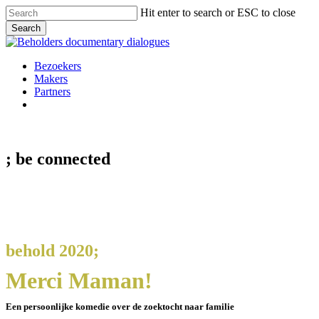
Skip
Hit enter to search or ESC to close
to
Search
main
Close
content
Search
Menu
Bezoekers
Makers
Partners
facebook
vimeo
instagram
spotify
; be
connected
behold 2020;
Merci Maman!
Een persoonlijke komedie over de zoektocht naar familie