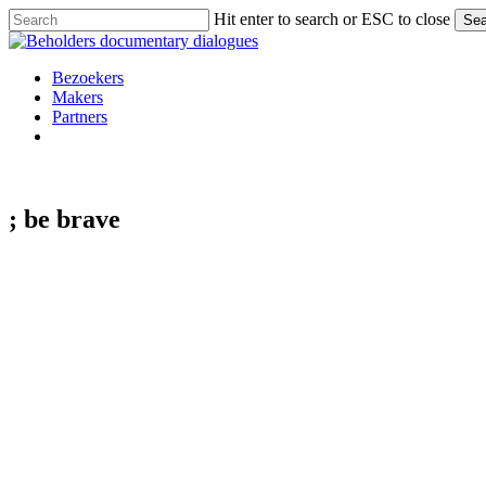
Skip
Hit enter to search or ESC to close
Sea
to
Close
main
Search
content
Menu
Bezoekers
Makers
Partners
facebook
vimeo
instagram
spotify
; be
brave