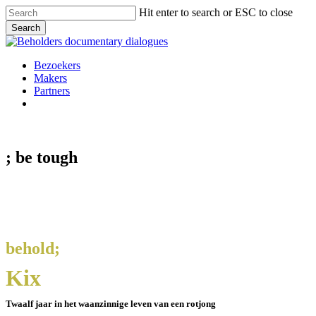
Skip
Hit enter to search or ESC to close
to
Search
main
Close
content
Search
Menu
Bezoekers
Makers
Partners
facebook
vimeo
instagram
spotify
; be
tough
behold;
Kix
Twaalf jaar in het waanzinnige leven van een rotjong