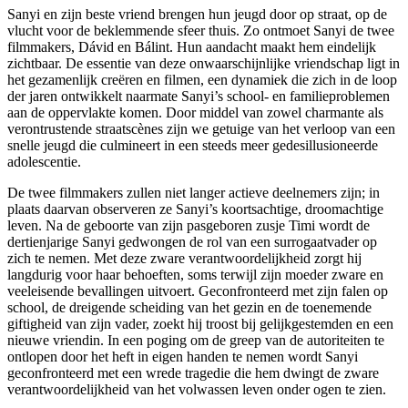
Sanyi en zijn beste vriend brengen hun jeugd door op straat, op de
vlucht voor de beklemmende sfeer thuis. Zo ontmoet Sanyi de twee
filmmakers, Dávid en Bálint. Hun aandacht maakt hem eindelijk
zichtbaar. De essentie van deze onwaarschijnlijke vriendschap ligt in
het gezamenlijk creëren en filmen, een dynamiek die zich in de loop
der jaren ontwikkelt naarmate Sanyi’s school- en familieproblemen
aan de oppervlakte komen. Door middel van zowel charmante als
verontrustende straatscènes zijn we getuige van het verloop van een
snelle jeugd die culmineert in een steeds meer gedesillusioneerde
adolescentie.
De twee filmmakers zullen niet langer actieve deelnemers zijn; in
plaats daarvan observeren ze Sanyi’s koortsachtige, droomachtige
leven. Na de geboorte van zijn pasgeboren zusje Timi wordt de
dertienjarige Sanyi gedwongen de rol van een surrogaatvader op
zich te nemen. Met deze zware verantwoordelijkheid zorgt hij
langdurig voor haar behoeften, soms terwijl zijn moeder zware en
veeleisende bevallingen uitvoert. Geconfronteerd met zijn falen op
school, de dreigende scheiding van het gezin en de toenemende
giftigheid van zijn vader, zoekt hij troost bij gelijkgestemden en een
nieuwe vriendin. In een poging om de greep van de autoriteiten te
ontlopen door het heft in eigen handen te nemen wordt Sanyi
geconfronteerd met een wrede tragedie die hem dwingt de zware
verantwoordelijkheid van het volwassen leven onder ogen te zien.