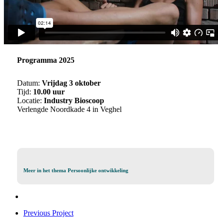
Programma 2025
Datum:
Vrijdag 3 oktober
Tijd:
10.00 uur
Locatie:
Industry Bioscoop
Verlengde Noordkade 4 in Veghel
Meer
Meer in het thema Persoonlijke ontwikkeling
in
het
thema
Persoonlijke
Previous Project
Ontwikkeling