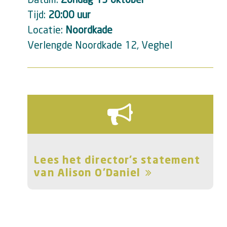
Tijd:
20:00 uur
Locatie:
Noordkade
Verlengde Noordkade 12, Veghel
Lees
Lees het director's statement
het
van Alison O'Daniel
director's
statement
van