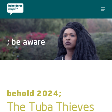
Skip
Menu
to
Close
main
Menu
content
; be
aware
behold 2024;
The Tuba Thieves