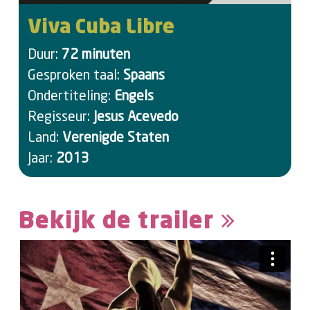
Viva Cuba Libre
Duur:
72 minuten
Gesproken taal:
Spaans
Ondertiteling:
Engels
Regisseur:
Jesus Acevedo
Land:
Verenigde Staten
Jaar:
2013
Bekijk de trailer