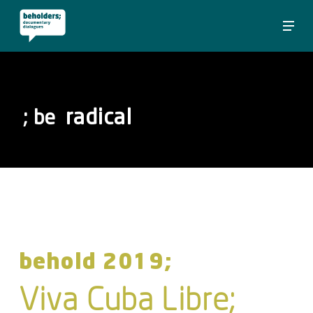
Skip
Menu
to
Close
main
Menu
content
radical
; be
behold 2019;
Viva Cuba Libre;