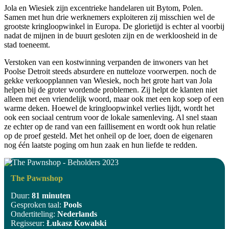
Jola en Wiesiek zijn excentrieke handelaren uit Bytom, Polen.
Samen met hun drie werknemers exploiteren zij misschien wel de
grootste kringloopwinkel in Europa. De glorietijd is echter al voorbij
nadat de mijnen in de buurt gesloten zijn en de werkloosheid in de
stad toeneemt.
Verstoken van een kostwinning verpanden de inwoners van het
Poolse Detroit steeds absurdere en nutteloze voorwerpen. noch de
gekke verkoopplannen van Wiesiek, noch het grote hart van Jola
helpen bij de groter wordende problemen. Zij helpt de klanten niet
alleen met een vriendelijk woord, maar ook met een kop soep of een
warme deken. Hoewel de kringloopwinkel verlies lijdt, wordt het
ook een sociaal centrum voor de lokale samenleving. Al snel staan
ze echter op de rand van een faillisement en wordt ook hun relatie
op de proef gesteld. Met het onheil op de loer, doen de eigenaren
nog één laatste poging om hun zaak en hun liefde te redden.
The Pawnshop
Duur:
81 minuten
Gesproken taal:
Pools
Ondertiteling:
Nederlands
Regisseur:
Łukasz Kowalski