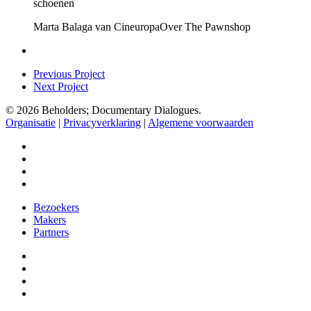
schoenen
Marta Balaga van Cineuropa
Over The Pawnshop
Previous Project
Next Project
© 2026 Beholders; Documentary Dialogues.
Organisatie
|
Privacyverklaring
|
Algemene voorwaarden
facebook
vimeo
instagram
spotify
Close
Bezoekers
Menu
Makers
Partners
facebook
vimeo
instagram
spotify