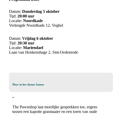
Datum:
Donderdag 5 oktober
Tijd:
20:00 uur
Locatie:
Noordkade
Verlengde Noordkade 12, Veghel
Datum:
Vrijdag 6 oktober
Tijd:
20:30 uur
Locatie:
Mariendael
Laan van Henkenshage 2, Sint-Oedenrode
Meer
Meer in het thema Samen
in
het
“
thema
Samen
The Pawnshop laat moeilijke gesprekken toe, ergens
tussen een kapotte grasmaaier en een toren van oude