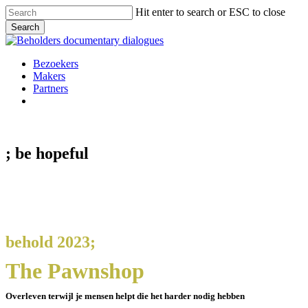
Skip
Hit enter to search or ESC to close
to
Search
main
Close
content
Search
Menu
Bezoekers
Makers
Partners
facebook
vimeo
instagram
spotify
; be
hopeful
behold 2023;
The Pawnshop
Overleven terwijl je mensen helpt die het harder nodig hebben