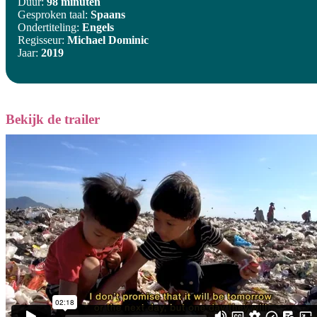
Duur:
98 minuten
Gesproken taal:
Spaans
Ondertiteling:
Engels
Regisseur:
Michael Dominic
Jaar:
2019
Bekijk de trailer