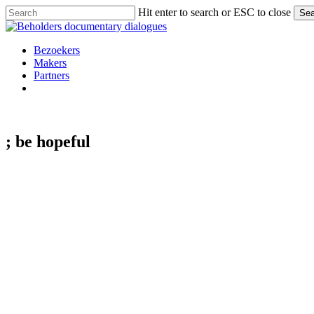
Skip
Hit enter to search or ESC to close
Sea
to
Close
main
Search
content
Menu
Bezoekers
Makers
Partners
facebook
vimeo
instagram
spotify
; be
hopeful