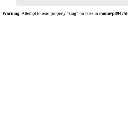
het
Familie
director's
Warning
: Attempt to read property "slug" on false in
/home/p8947/do
statement
van
Michael
Dominic