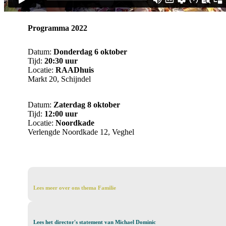
Programma 2022
Datum:
Donderdag 6 oktober
Tijd:
20:30 uur
Locatie:
RAADhuis
Markt 20, Schijndel
Datum:
Zaterdag 8 oktober
Tijd:
12:00 uur
Locatie:
Noordkade
Verlengde Noordkade 12, Veghel
Lees
Lees meer over ons thema Familie
meer
over
ons
Lees
Lees het director's statement van Michael Dominic
thema