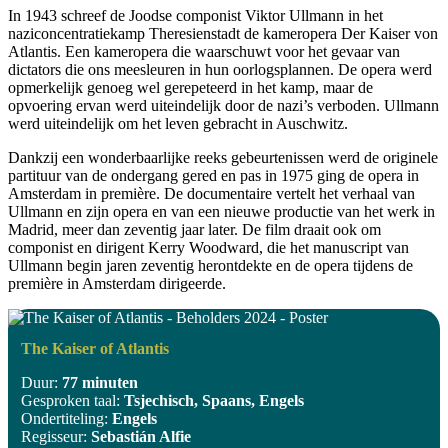
In 1943 schreef de Joodse componist Viktor Ullmann in het
naziconcentratiekamp Theresienstadt de kameropera Der Kaiser von
Atlantis. Een kameropera die waarschuwt voor het gevaar van
dictators die ons meesleuren in hun oorlogsplannen. De opera werd
opmerkelijk genoeg wel gerepeteerd in het kamp, maar de
opvoering ervan werd uiteindelijk door de nazi’s verboden. Ullmann
werd uiteindelijk om het leven gebracht in Auschwitz.
Dankzij een wonderbaarlijke reeks gebeurtenissen werd de originele
partituur van de ondergang gered en pas in 1975 ging de opera in
Amsterdam in première. De documentaire vertelt het verhaal van
Ullmann en zijn opera en van een nieuwe productie van het werk in
Madrid, meer dan zeventig jaar later. De film draait ook om
componist en dirigent Kerry Woodward, die het manuscript van
Ullmann begin jaren zeventig herontdekte en de opera tijdens de
première in Amsterdam dirigeerde.
The Kaiser of Atlantis
Duur:
77 minuten
Gesproken taal:
Tsjechisch, Spaans, Engels
Ondertiteling:
Engels
Regisseur:
Sebastián Alfie