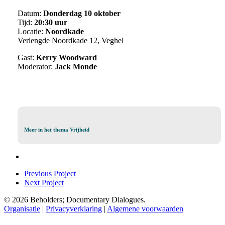
Datum:
Donderdag 10 oktober
Tijd:
20:30 uur
Locatie:
Noordkade
Verlengde Noordkade 12, Veghel
Gast:
Kerry Woodward
Moderator:
Jack Monde
Meer
Meer in het thema Vrijheid
in
het
thema
Vrijheid
Previous Project
Next Project
© 2026 Beholders; Documentary Dialogues.
Organisatie
|
Privacyverklaring
|
Algemene voorwaarden