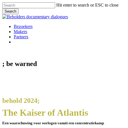
Skip
Hit enter to search or ESC to close
to
Search
main
Close
content
Search
Menu
Bezoekers
Makers
Partners
facebook
vimeo
instagram
spotify
; be
warned
behold 2024;
The Kaiser of Atlantis
Een waarschuwing voor oorlogen vanuit een concentratiekamp