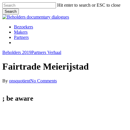
Skip
Hit enter to search or ESC to close
to
Search
main
Close
content
Search
Menu
Bezoekers
Makers
Partners
facebook
vimeo
instagram
spotify
Beholders 2019
Partners Verhaal
Fairtrade Meierijstad
By
onsquotient
No Comments
; be
aware