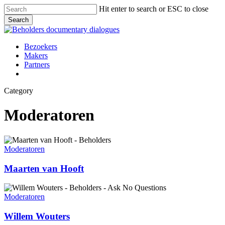
Skip
Hit enter to search or ESC to close
to
Search
main
Close
content
Search
Menu
Bezoekers
Makers
Partners
facebook
vimeo
instagram
spotify
Category
Moderatoren
Maarten
van
Moderatoren
Hooft
Maarten van Hooft
Willem
Wouters
Moderatoren
Willem Wouters