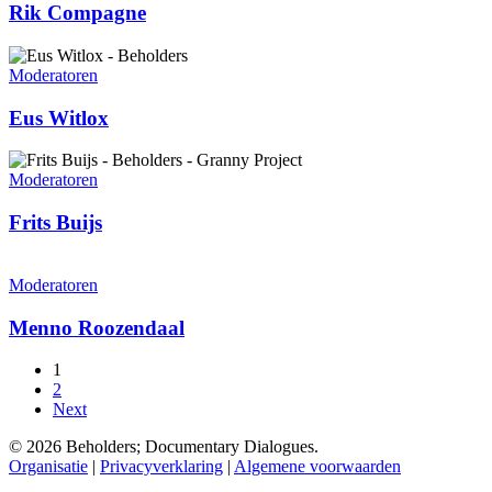
Rik Compagne
Eus
Witlox
Moderatoren
Eus Witlox
Frits
Buijs
Moderatoren
Frits Buijs
Menno
Roozendaal
Moderatoren
Menno Roozendaal
1
2
Next
© 2026 Beholders; Documentary Dialogues.
Organisatie
|
Privacyverklaring
|
Algemene voorwaarden