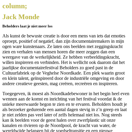
column;
Jack Monde
Beholders laat je niet meer los
Als kunst de bewuste creatie is door een mens van iets dat emoties
oproept, positief of negatief, dan zijn documentairemakers in mijn
ogen ware kunstenaars. Ze laten ons beelden met zeggingskracht
zien en verhalen van mensen horen die meer zeggen dan een
weergave van de werkelijkheid. Ze hebben verbeeldingskracht,
willen inspireren en verbinden. Het is wellicht ook daarom dat het
jaarlijkse documentairefestival Beholders zo goed past in de
Cultuurfabriek op de Veghelse Noordkade. Een plek waarin groot
en klein talent, geïnspireerd door de industriële omgeving en door
andere creatieve geesten, mag creëren, recreëren en inspireren.
Toegegeven, ik moest als Noordkadebewoner in het begin heel even
wennen aan de komst en inrichting van het festival voordat ik de
unieke meerwaarde begon te zien en te ervaren. Beholders houdt je
als bezoeker gedurende een aantal dagen stevig in z’n greep en laat
je niet zelden pas veel later of zelfs helemaal niet los. Nog steeds
kan ik beelden voor de geest halen over zwerfplastic uit onze
kanalen en rivieren op de Noordpool, de kracht van water, de
wereldwijde belangen bij de voedseltransitie en een nieuwe