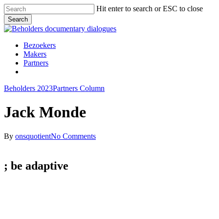
Skip
Hit enter to search or ESC to close
to
Search
main
Close
content
Search
Menu
Bezoekers
Makers
Partners
facebook
vimeo
instagram
spotify
Beholders 2023
Partners Column
Jack Monde
By
onsquotient
No Comments
; be
adaptive