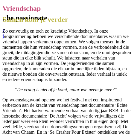
Vriendschap
; be
passionate
Samen kom je verder
1
Zo eenvoudig en toch zo krachtig: Vriendschap. In onze
1
programmering hebben we verschillende documentaires waarin we
vriendschappen verkennen opgenomen. We volgen mensen in de
momenten die hun vriendschap vormen, zien de verbondenheid die
groeit, de uitdagingen die ze samen doorstaan, en de onuitgesproken
steun die in elke blik schuilt. We luisteren naar verhalen van
vriendschap in al zijn vormen. De jeugdvrienden die samen
opgroeien, de kameraden die elkaar in moeilijke tijden bijstaan, en
de nieuwe bonden die onverwacht ontstaan. Ieder verhaal is uniek
en iedere vriendschap is bijzonder.
“De vraag is niet of je komt, maar wie neem je mee?”
Op woensdagavond openen we het festival met een inspirerend
eerbetoon aan de kracht van vriendschap met documentaire ‘Echte
Vrienden’. Het hartverwarmende verhaal van dertig jaar BZB. In de
heroïsche documentaire ‘De Acht’ volgen we de vrijwilligers die
ieder jaar weer een klein wonder verrichten in hun eigen dorp. Met
veel liefde, veerkracht en doorzettingsvermogen organiseren zij De
Acht van Chaam. En in ‘Se Crasher Pour Exister’ ontdekken we de