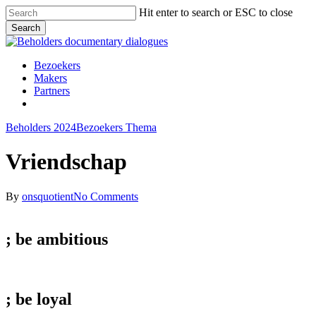
Skip
Hit enter to search or ESC to close
to
Search
main
Close
content
Search
Menu
Bezoekers
Makers
Partners
facebook
vimeo
instagram
spotify
Beholders 2024
Bezoekers Thema
Vriendschap
By
onsquotient
No Comments
; be
ambitious
; be
loyal