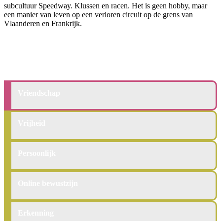
subcultuur Speedway. Klussen en racen. Het is geen hobby, maar
een manier van leven op een verloren circuit op de grens van
Vlaanderen en Frankrijk.
Vriendschap
Vriendschap
Vrijheid
Vrijheid
Persoonlijk
Persoonlijk
Online
Online bewustzijn
bewustzijn
Erkenning
Erkenning