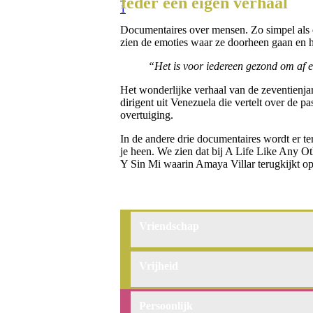
Ieder een eigen verhaal
1
Documentaires over mensen. Zo simpel als 
zien de emoties waar ze doorheen gaan en ho
“Het is voor iedereen gezond om af en
Het wonderlijke verhaal van de zeventienjar
dirigent uit Venezuela die vertelt over de
overtuiging.
In de andere drie documentaires wordt er te
je heen. We zien dat bij A Life Like Any Ot
Y Sin Mi waarin Amaya Villar terugkijkt op 
Vriendschap
Vriendschap
Vrijheid
Vrijheid
Persoonlijk
Persoonlijk