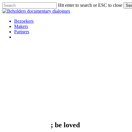
Skip
Hit enter to search or ESC to close
Sea
to
Close
main
Search
content
Menu
Bezoekers
Makers
Partners
facebook
vimeo
instagram
spotify
; be
loved