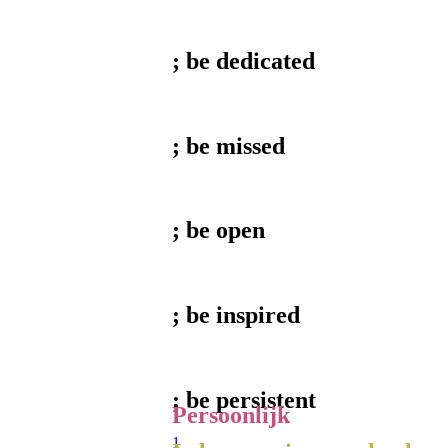
; be
dedicated
; be
missed
; be
open
; be
inspired
; be
persistent
Persoonlijk
1