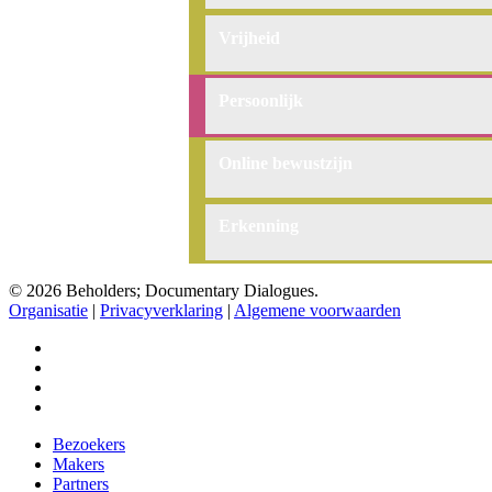
Vrijheid
Vrijheid
Persoonlijk
Persoonlijk
Online
Online bewustzijn
bewustzijn
Erkenning
Erkenning
© 2026 Beholders; Documentary Dialogues.
Organisatie
|
Privacyverklaring
|
Algemene voorwaarden
facebook
vimeo
instagram
spotify
Close
Bezoekers
Menu
Makers
Partners