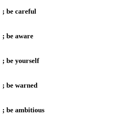
; be
careful
; be
aware
; be
yourself
; be
warned
; be
ambitious