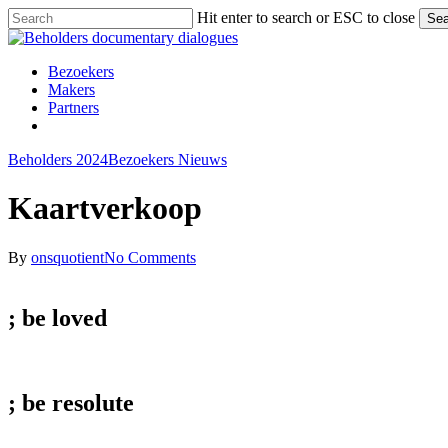
Skip
Hit enter to search or ESC to close
Sea
to
Close
main
Search
content
Menu
Bezoekers
Makers
Partners
facebook
vimeo
instagram
spotify
Beholders 2024
Bezoekers Nieuws
Kaartverkoop
By
onsquotient
No Comments
; be
loved
; be
resolute