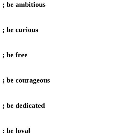
; be
ambitious
; be
curious
; be
free
; be
courageous
; be
dedicated
; be
loyal