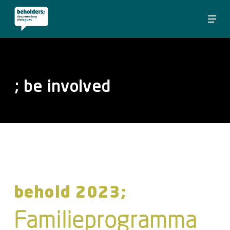
Skip
Menu
to
Close
main
Menu
content
; be
involved
behold 2023;
Familieprogramma