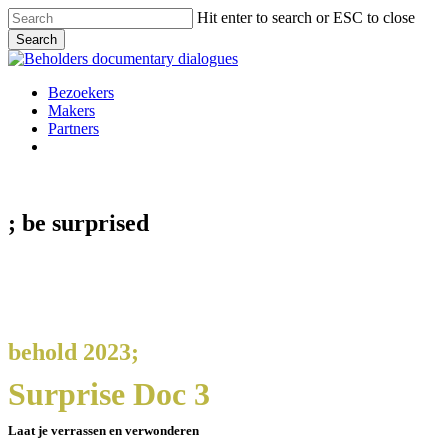
Skip
Hit enter to search or ESC to close
to
Search
main
Close
content
Search
Menu
Bezoekers
Makers
Partners
facebook
vimeo
instagram
spotify
; be
surprised
behold 2023;
Surprise Doc 3
Laat je verrassen en verwonderen