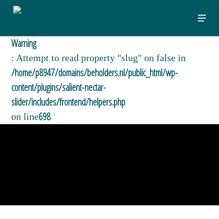
Skip
Menu
to
main
Warning
content
: Attempt to read property "slug" on false in
/home/p8947/domains/beholders.nl/public_html/wp-
content/plugins/salient-nectar-
slider/includes/frontend/helpers.php
698
on line