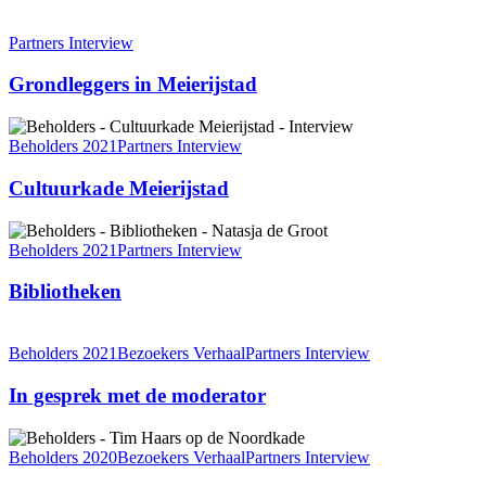
Grondleggers
in
Partners Interview
Meierijstad
Grondleggers in Meierijstad
Cultuurkade
Meierijstad
Beholders 2021
Partners Interview
Cultuurkade Meierijstad
Bibliotheken
Beholders 2021
Partners Interview
Bibliotheken
In
gesprek
Beholders 2021
Bezoekers Verhaal
Partners Interview
met
de
In gesprek met de moderator
moderator
Tim
Haars
Beholders 2020
Bezoekers Verhaal
Partners Interview