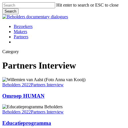
Skip
Hit enter to search or ESC to close
to
Search
main
Close
content
Search
Menu
Bezoekers
Makers
Partners
facebook
vimeo
instagram
spotify
Category
Partners Interview
Omroep
HUMAN
Beholders 2022
Partners Interview
Omroep HUMAN
Educatieprogramma
Beholders 2022
Partners Interview
Educatieprogramma