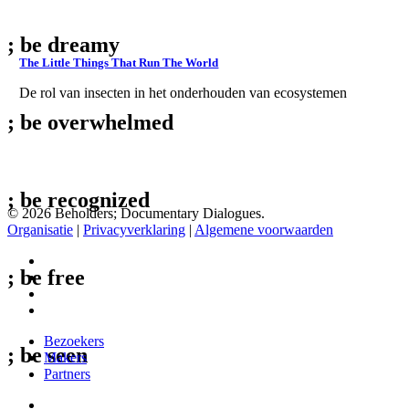
; be
dreamy
The Little Things That Run The World
De rol van insecten in het onderhouden van ecosystemen
; be
overwhelmed
The
Info & Tickets
Little
Things
; be
recognized
That
© 2026 Beholders; Documentary Dialogues.
Run
Organisatie
|
Privacyverklaring
|
Algemene voorwaarden
The
World
facebook
; be
free
vimeo
instagram
spotify
Close
Bezoekers
; be
seen
Menu
Makers
Partners
facebook