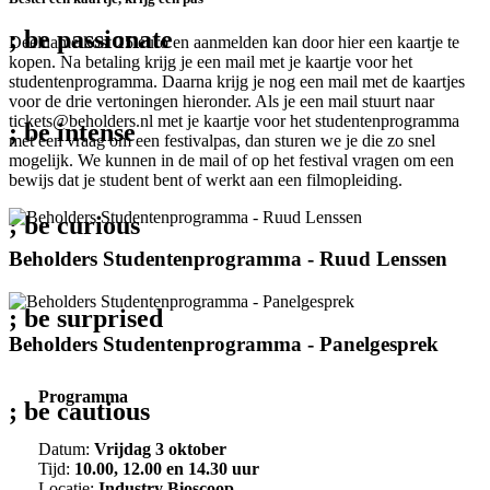
; be
passionate
Deelname kost 25 euro en aanmelden kan door hier een kaartje te
kopen. Na betaling krijg je een mail met je kaartje voor het
studentenprogramma. Daarna krijg je nog een mail met de kaartjes
voor de drie vertoningen hieronder. Als je een mail stuurt naar
tickets@beholders.nl met je kaartje voor het studentenprogramma
; be
intense
met een vraag om een festivalpas, dan sturen we je die zo snel
mogelijk. We kunnen in de mail of op het festival vragen om een
bewijs dat je student bent of werkt aan een filmopleiding.
; be
curious
Beholders
Beholders Studentenprogramma - Ruud Lenssen
Studentenprogramma
-
; be
surprised
Ruud
Lenssen
Beholders
Beholders Studentenprogramma - Panelgesprek
Studentenprogramma
-
Programma
Panelgesprek
; be
cautious
Datum:
Vrijdag 3 oktober
Tijd:
10.00, 12.00 en 14.30 uur
Locatie:
Industry Bioscoop