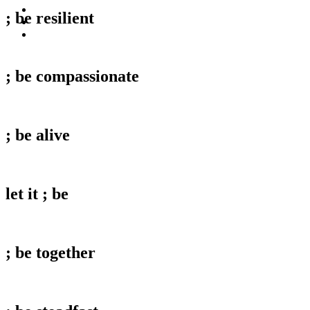
vimeo
; be
resilient
instagram
spotify
; be
compassionate
; be
alive
let it
; be
; be
together