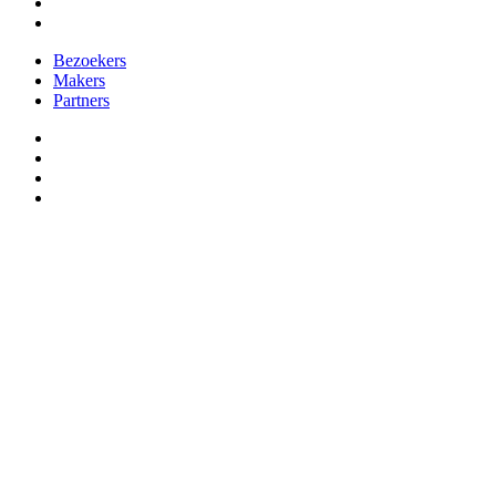
instagram
spotify
Close
Bezoekers
Menu
Makers
Partners
facebook
vimeo
instagram
spotify