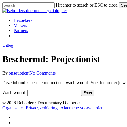
Skip
Hit enter to search or ESC to close
Sea
to
Close
main
Search
content
Menu
Bezoekers
Makers
Partners
facebook
vimeo
instagram
spotify
Uitleg
Beschermd: Projectionist
By
onsquotient
No Comments
Deze inhoud is beschermd met een wachtwoord. Voer hieronder je wa
Wachtwoord:
© 2026 Beholders; Documentary Dialogues.
Organisatie
|
Privacyverklaring
|
Algemene voorwaarden
facebook
vimeo