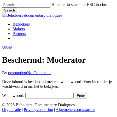
Skip
Hit enter to search or ESC to close
to
Search
main
Close
content
Search
Menu
Bezoekers
Makers
Partners
facebook
vimeo
instagram
spotify
Uitleg
Beschermd: Moderator
By
onsquotient
No Comments
Deze inhoud is beschermd met een wachtwoord. Voer hieronder je
wachtwoord in om het te bekijken.
Wachtwoord:
© 2026 Beholders; Documentary Dialogues.
Organisatie
|
Privacyverklaring
|
Algemene voorwaarden