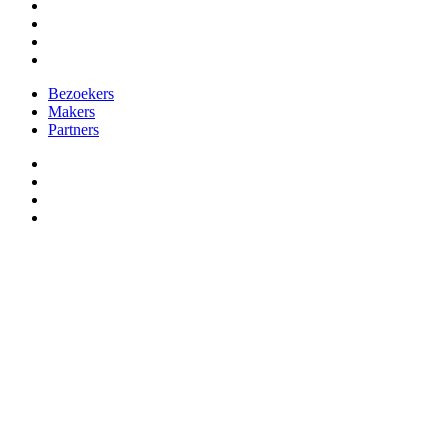
facebook
vimeo
instagram
spotify
Close
Bezoekers
Menu
Makers
Partners
facebook
vimeo
instagram
spotify