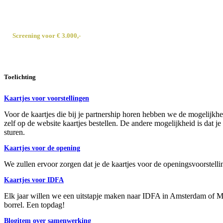
Kaartjes voor de sponsormeeting
Screening voor € 3.000,-
Besloten voorstelling voor eigen publiek
Toelichting
Kaartjes voor voorstellingen
Voor de kaartjes die bij je partnership horen hebben we de mogelijk
zelf op de website kaartjes bestellen. De andere mogelijkheid is dat je 
sturen.
Kaartjes voor de opening
We zullen ervoor zorgen dat je de kaartjes voor de openingsvoorstel
Kaartjes voor IDFA
Elk jaar willen we een uitstapje maken naar IDFA in Amsterdam of Mov
borrel. Een topdag!
Blogitem over samenwerking