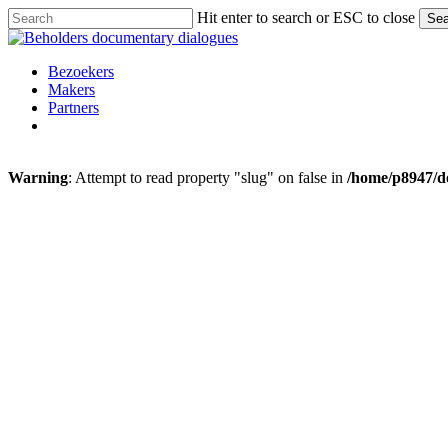
Skip
Hit enter to search or ESC to close
Sea
to
Close
main
Search
content
Menu
Bezoekers
Makers
Partners
facebook
vimeo
instagram
spotify
Warning
: Attempt to read property "slug" on false in
/home/p8947/do