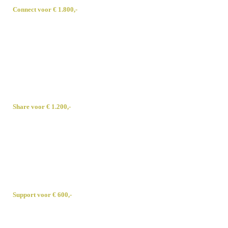
Connect voor € 1.800,-
Vermelding op de sponsorpagina op de website
Vermelding op de sponsorpagina in de festivalkrant
Vermelding op de sponsorslide voor elke voorstelling
Kaartjes voor reguliere voorstellingen tijdens Beholders;
Kaartjes voor de sponsormeeting
Toegang tot de dagelijkse ‘be happy; hour’
Share voor € 1.200,-
Vermelding op de sponsorpagina op de website
Vermelding op de sponsorpagina in de festivalkrant
Kaartjes voor reguliere voorstellingen tijdens Beholders;
Kaartjes voor de sponsormeeting
Toegang tot de dagelijkse ‘be happy; hour’
Support voor € 600,-
Vermelding op de sponsorpagina op de website
Kaartjes voor reguliere voorstellingen tijdens Beholders;