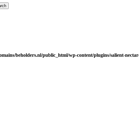
rch
mains/beholders.nl/public_html/wp-content/plugins/salient-nectar-