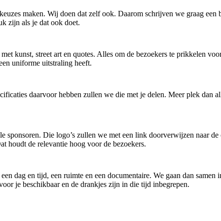
keuzes maken. Wij doen dat zelf ook. Daarom schrijven we graag een b
k zijn als je dat ook doet.
k met kunst, street art en quotes. Alles om de bezoekers te prikkelen v
n uniforme uitstraling heeft.
cificaties daarvoor hebben zullen we die met je delen. Meer plek dan all
e sponsoren. Die logo’s zullen we met een link doorverwijzen naar de e
at houdt de relevantie hoog voor de bezoekers.
s een dag en tijd, een ruimte en een documentaire. We gaan dan samen i
oor je beschikbaar en de drankjes zijn in die tijd inbegrepen.